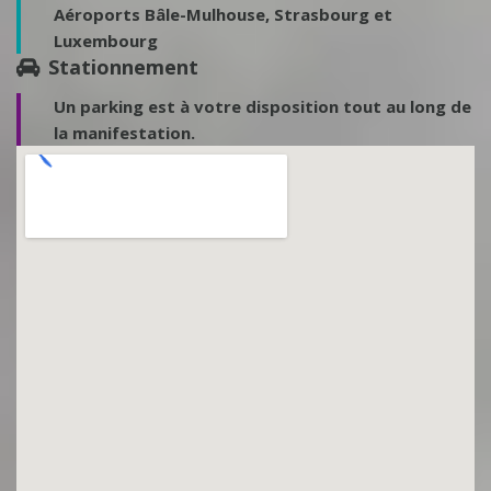
Aéroports Bâle-Mulhouse, Strasbourg et
Luxembourg
Stationnement
Un
parking
est à votre disposition tout au long de
la manifestation.